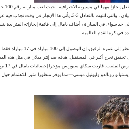
في عمر 17 عاما فقط ، حقق جناح برشلونة لامين يامال بالفعل 
مباراة الذهاب من نصف نهائي دوري أبطال أوروبا ضد إنتر ميلان ، والتي انتهت بالتعادل 3-3. يأتي هذا الإنجاز في وقت 
حد سواء. في المباراة ، أضاف يامال إلى قائمة إنجازاته المتزايدة بتس
ة في كرة القدم العالمية.
كانت رحلة يامال في كرة القدم الاحترافية رائعة ، خاصة بالنظر إلى عمره الرقيق. إن الوصول إلى 100 مباراة ف
حقيق نجاح أكبر في المستقبل. هدفه ضد إنتر ميلان في مثل هذه المبا
عالية المخاطر هو مجرد مثال آخر على تأثيره المتزايد على أرض الملعب. قارنت سكاي سبورتس مؤخرا إحص
ستيانو رونالدو وليونيل ميسي—مما يوفر منظورا مثيرا للاهتمام حول