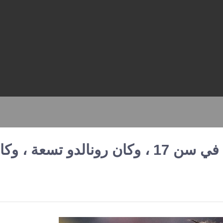
يامال لديه 55 إجراءات فعالة في سن 17 ، وكان رونالدو تسعة ، 