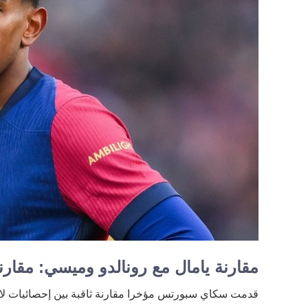
مقارنة يامال مع رونالدو وميسي: مقارن
قدمت سكاي سبورتس مؤخرا مقارنة ثاقبة بين إحصائيات لام