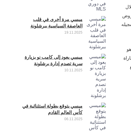
إنجازا مهما في مسيرته الاحترافية ، حيث لعب مباراته رقم 100 خلال
تجذب فيه عروض
ميسي مرة أخرى في قلب
جيله
العاصفة السياسية ببرشلونة
19.11.2025
ي 17 مباراة فقط هو
ميسي يعود إلى كامب نو بزيارة
راة
سرية تصدم إدارة برشلونة
ائيات يامال في 17 مع
10.11.2025
ميسي يتوقع بطولة استثنائية في
كأس العالم القادم
06.11.2025