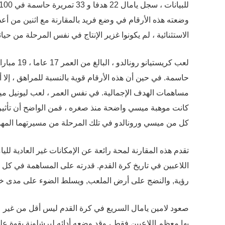
وضعته هذه الأرقام في وضع فريد بالمقارنة مع اثنين من أع
الاستثنائية ، لم يكونوا غزير الإنتاج في نفس المرحلة من حيات
لعب كريست
حاسمة. في حين أن هذه الأرقام قوية بالنسبة للمراهق ، إلا 
مساهمات الهدف الإجمالية. في نفس العمر ، لعب ليونيل م
كل من ميسي ورونالدو في تلك المرحلة من مسيرتهما المهني
تقدم هذه المقارنة لمحة رائعة عن الإمكانات غير العادية لليا
اللاعبين في تاريخ كرة القدم. قدرته على المساهمة في كل
رؤية, والنضج على أرض الملعب, ويسلط الضوء على مدى خ
بها معظم اللاعبين فقط ، وقد وضعه أدائه لبرشلونة بقوة على