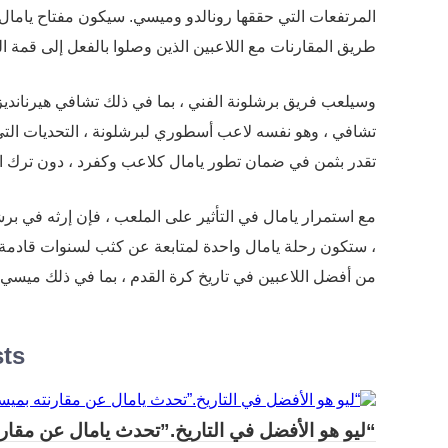
المرتفعات التي حققها رونالدو وميسي. سيكون مفتاح يامال 
طريق المقارنات مع اللاعبين الذين وصلوا بالفعل إلى قمة ال
وسيلعب فريق برشلونة الفني ، بما في ذلك تشافي هيرنانديز
تشافي ، وهو نفسه لاعب أسطوري لبرشلونة ، التحديات التي 
تقدر بثمن في ضمان تطور يامال كلاعب وكفرد ، دون ترك ا
مع استمرار يامال في التأثير على الملعب ، فإن إرثه في بر
، ستكون رحلة يامال واحدة لمتابعة عن كثب لسنوات قادمة.
من أفضل اللاعبين في تاريخ كرة القدم ، بما في ذلك ميسي 
sts
“ليو هو الأفضل في التاريخ.”تحدث يامال عن مقارن