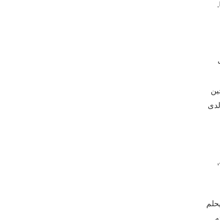
غ من العمر 17 عاما.
ت
ين
ر مما كان لدى
لفعل مآثر يحلم
ه