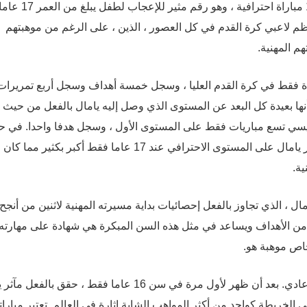
للبيانات ، سجل يامال 22 هدفا و 33 تمريرة حاسمة في 100 مباراة احترافية ، وهو رقم مثير للإعجاب لطفل يبل
ظم لاعبي كرة القدم في كل العصور ، الذين ، على الرغم من موهبتهم
هم المهنية.
يانو رونالدو ، البالغ من العمر 17 عاما ، 19 مباراة فقط في كرة القدم العليا ، وسجل خمسة أهداف وسجل أربع تمريرا
أنها بعيدة كل البعد عن المستوى الذي وصل إليه يامال بالفعل من حيث
يسي تسع مباريات فقط على المستوى الأول ، وسجل هدفا واحدا. في ح
كانت موهبة ميسي واضحة منذ صغره ، فمن الواضح أن تأثير يامال على المستوى الاحترافي عند 17 عاما فقط أكبر بكثي
ة.
مال ، الذي تجاوز بالفعل إحصائيات بداية مسيرته المهنية لاثنين من أنجح
 من الأهداف ويساعد في مثل هذه السن المبكرة هي شهادة على مهارته,
اص موهبة هو.
صعود لامين يامال السريع في كرة القدم ليس أقل من غير عادي. بعد أن ظهر لأول مرة في سن 16 عاما فقط ، حقق با
 الخريطة كواحد من أكثر المواهب الشابة إثارة في العالم. تعتبر مبارات