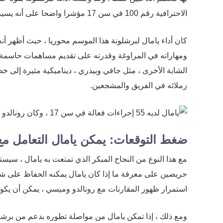
الاحترافية رقم 100 في سن 17 مؤشرا واضحا على أنه يسير على المسار السريع ليصبح أحد أفضل اللاعبين في أوروبا وربما العالم.
كان أداء يامال لبرشلونة هذا الموسم محوريا ، حيث أظهر أنه
ومهاراته في المراوغة وقدرته على تقديم مساهمات حاسمة 
الشابة الأخرى ، مثل جافي وبيدري ، ديناميكية مثيرة إلى 
زملائه في الفريق والمشجعين.
ضغط التوقعات: يمكن يامال التعامل مع
مع هذا النوع من النجاح المبكر الذي تمتعت به يامال ، سي
حريصين على معرفة ما إذا كان يامال يمكنه الحفاظ على شكل
استمرار ظهور المقارنات مع رونالدو وميسي ، يمكن أن يك
ومع ذلك ، إذا تمكن يامال من مواصلة تطوره بدعم من برشلو