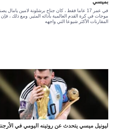
بميسي
في عمر 17 عاما فقط ، كان جناح برشلونة لامين يامال يصن
موجات في كرة القدم العالمية بأدائه المثير. ومع ذلك ، فإن
المقارنات الأكثر شيوعا التي واجهه
ليونيل ميسي يتحدث عن روتينه اليومي في الأرجنت