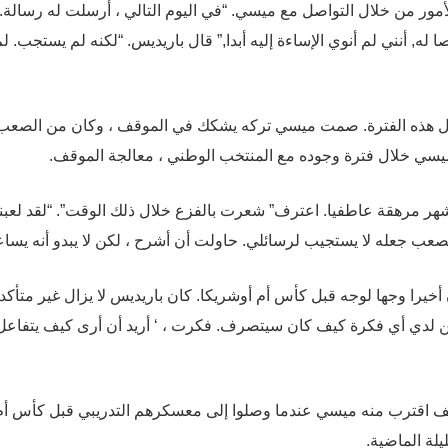
مور من خلال التواصل مع ميسي. “في اليوم التالي ، أرسلت له رسالة. 
ه, أنني لم أنوي الإساءة إليه أبدا,” قال باريديس. “لكنه لم يستجب. لم
خلال هذه الفترة. صمت ميسي تركه يشكك في الموقف ، وكان من الصعب
ميسي خلال فترة وجوده مع المنتخب الوطني ، معالجة الموقف.
شهر مرهقة عاطفيا. اعترف” شعرت بالفزع خلال ذلك الوقت”. “لقد لعبنا
الصعب جعله لا يستجيب لرسائلي. حاولت أن أشرح ، لكن لا يبدو أنه يساع
ن أخيرا وجها لوجه قبل كأس أم أوشريكا. كان باريديس لا يزال غير متأكد
كن لدي أي فكرة كيف كان سيتصرف. فكرت ، ‘ أريد أن أرى كيف يتفاعل
 اقترب منه ميسي عندما وصلوا إلى معسكرهم التدريبي قبل كأس أم
يلة الماضية.