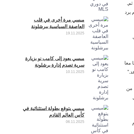
ثم,
 يرد
ميسي مرة أخرى في قلب
العاصفة السياسية ببرشلونة
19.11.2025
ميسي يعود إلى كامب نو بزيارة
 معا
سرية تصدم إدارة برشلونة
د.”
10.11.2025
 من
ميسي يتوقع بطولة استثنائية في
كأس العالم القادم
06.11.2025