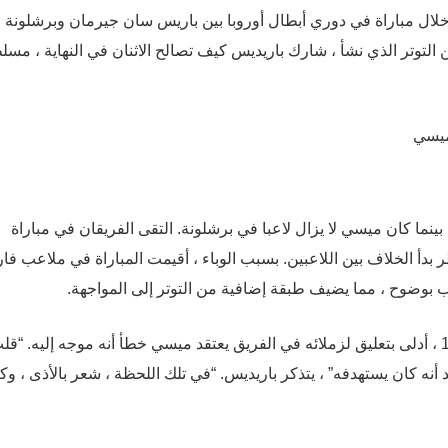
ما خلال مباراة في دوري أبطال أوروبا بين باريس سان جيرمان وبرشلونة ،
لتوتر الذي نشأ ، شارك باريديس كيف تصالح الاثنان في النهاية ، مسل
رمان بينما كان ميسي لا يزال لاعبا في برشلونة. التقى الفريقان في مباراة
دأ الخلاف بين اللاعبين. بسبب الوباء ، أقيمت المباراة في ملاعب فار
ب بوضوح ، مما يضيف طبقة إضافية من التوتر إلى المواجهة.
أوضح باريديس أنه بعد فوز باريس سان جيرمان بالمباراة 2-1 ، أدلى بتعليق لزملائه في الفريق يعتقد ميسي خطأ أنه موجه إليه. “ق
د أنه كان يستهدفه” ، يتذكر باريديس. “في تلك اللحظة ، شعر بالأذى ، وك