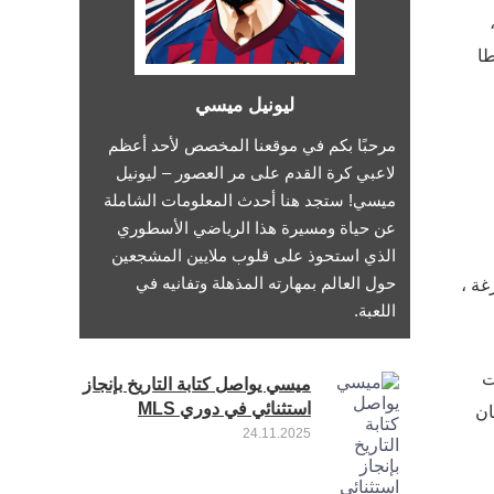
طا
ليونيل ميسي
مرحبًا بكم في موقعنا المخصص لأحد أعظم
لاعبي كرة القدم على مر العصور – ليونيل
ميسي! ستجد هنا أحدث المعلومات الشاملة
عن حياة ومسيرة هذا الرياضي الأسطوري
الذي استحوذ على قلوب ملايين المشجعين
حول العالم بمهارته المذهلة وتفانيه في
غة ،
اللعبة.
لت
ميسي يواصل كتابة التاريخ بإنجاز
استثنائي في دوري MLS
ان
24.11.2025