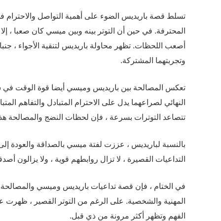
تسلط قصة باريديس الضوء على أهمية التواصل والاحترام في 
المحترفة. في حين أن التوتر بينه وبين ميسي كان صعبا ، إلا 
أصعب اللحظات. تظهر محاولة باريديس لتنقية الأجواء ، جنبا
وتجربتهما المشتركة.
تعكس المصالحة بين باريديس وميسي أيضا قوة الوقت في شفا
النهائي لصراعهما يدل على الاحترام المتبادل والتفاهم المتب
تتصاعد التوترات بسرعة ، فإن لحظات النضج والمصالحة هذ
بالنسبة لباريديس ، عززت لفتة ميسي بالصداقة والعودة إلى
التداعيات القصيرة ، لا تزال روابطهم قوية ، ولا يزالون أصد
في الختام ، فإن قصة تداعيات باريديس وميسي والمصالحة الن
المهنية والشخصية. على الرغم من التوتر القصير ، ظهرت عل
الفهم وتظهر أكثر مرونة من ذي قبل.