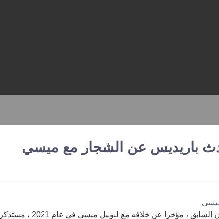
حدث باريديس عن الشجار مع ميسي
افتتح لياندرو باريديس ، لاعب خط وسط باريس سان جيرمان السابق ، مؤخرا عن خلافه مع ليونيل ميسي في عام 2021 ،