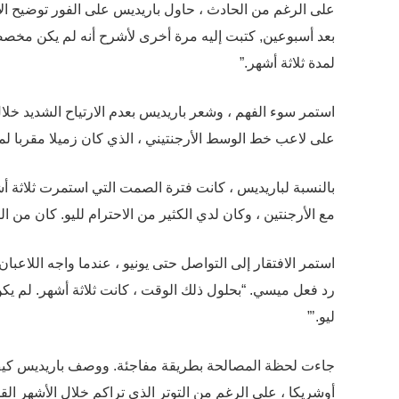
على الرغم من الحادث ، حاول باريديس على الفور توضيح الأ
بعد أسبوعين, كتبت إليه مرة أخرى لأشرح أنه لم يكن مخصصا ل
لمدة ثلاثة أشهر.”
استمر سوء الفهم ، وشعر باريديس بعدم الارتياح الشديد 
على لاعب خط الوسط الأرجنتيني ، الذي كان زميلا مقربا ل
بالنسبة لباريديس ، كانت فترة الصمت التي استمرت ثلاثة أ
مع الأرجنتين ، وكان لدي الكثير من الاحترام لليو. كان من 
استمر الافتقار إلى التواصل حتى يونيو ، عندما واجه اللاعبا
رد فعل ميسي. “بحلول ذلك الوقت ، كانت ثلاثة أشهر. لم ي
ليو.’”
جاءت لحظة المصالحة بطريقة مفاجئة. ووصف باريديس كيف
أوشريكا ، على الرغم من التوتر الذي تراكم خلال الأشهر القل