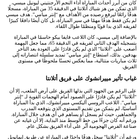
كان من أبرز أحداث المباراة أداء النجم الأرجنتيني ليونيل ميسي،
الذي تمكن من هز شباك أتلانتا في الدقيقة 35 من المباراة، مسجلًا
هدفًا رائعًا ليرفع رصيده من الأهداف مع “إنتر ميامي”. هدف ميسي
لم يكن فقط هدفًا مهمًا في سير المباراة، بل كان أيضًا دافعًا كبيرًا
لفريقه الذي بدا قويًا ومنظمًا طوال اللقاء.
بالإضافة إلى ميسي، كان اللاعب فايفا بيكو حاسمًا في المباراة
بتسجيله الهدف الثاني لفريقه في الدقيقة 65، مما جعل المهمة
أصعب على “أتلانتا” الذي لم يكن قادرًا على العودة بعد التأخر
بهدفين. بذلك، استطاع “إنتر ميامي” تمديد سلسلة انتصاراته إلى
ثلاث مباريات متتالية، مما يعكس تحسنًا ملحوظًا في مستوى
الفريق.
غياب تأثير مييرانشوك على فريق أتلانتا
على الرغم من الجهود التي بذلها الفريق على أرض الملعب، إلا أن
“أتلانتا” لم يكن قادرًا على الصمود أمام الهجمات القوية لـ “إنتر
ميامي”. اللاعب الروسي أليكسي مييرانشوك، الذي بدأ المباراة
أساسيًا، لم يتمكن من تقديم المستوى الذي يتوقعه المدرب
والجماهير، حيث لم يسجل أو يساهم في أي هدف خلال المباراة.
ورغم أنه كان جزءًا من خط الوسط منذ البداية، إلا أن غيابه عن
صناعة الفرص الهجومية أثّر على أداء الفريق بشكل عام.
ورغم أن “أتلانتا” سجل هدفًا واحدًا في المباراة عن طريق إيمانويل