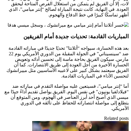
لات، إلا أن الفريق لم يتمكن من استغلال الفرص المتاحة ليحقق
العودة. في النهاية، كانت نتيجة المباراة لصالح “إنتر ميامي”، الذي
أظهر تماسكًا كبيرًا في خط الدفاع والهجوم.
المباريات القادمة: تحديات جديدة أمام الفريقين
بعد هذه الخسارة، سيواجه “أتلانتا” تحديًا جديدًا في مباراته القادمة
ضد “سينسيناتي” في الجولة المقبلة من الدوري الأمريكي يوم 22
مارس. سيكون الفريق بحاجة ماسة إلى تحسين أدائه وتعويض
الخسارة الأخيرة من أجل العودة إلى طريق الانتصارات. كما أن
الفريق سيعتمد بشكل كبير على لاعبيه الأساسيين مثل مييرانشوك
لتحسين الأداء في المباريات القادمة.
أما “إنتر ميامي”، فسيتعين عليه مواصلة التقدم في مباراته ضد
“فيلادلفيا يونيون” في نفس اليوم. الفريق يواصل تقديم أداءً جيدًا مع
ميسي الذي أصبح أحد أبرز العناصر في الهجوم، ومن المتوقع أن
يتطلع إلى مواصلة انتصاراته للحفاظ على تألقه في الدوري
الأمريكي.
Related posts