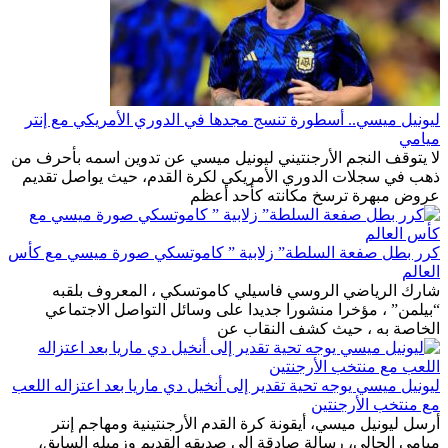
ليونيل ميسي.. أسطورة تنسج مجدها في الدوري الأمريكي مع إنتر
ميامي
لا يتوقف النجم الأرجنتيني ليونيل ميسي عن تدوين اسمه بأحرف من
ذهب في سجلات الدوري الأمريكي لكرة القدم، حيث يواصل تقديم
عروض مبهرة ترسخ مكانته كأحد أعظم
كرر بطل صفعة السلطة” زلابية ” كاموتسكي صورة ميسي مع كأس
العالم
شارك الرياضي الروسي فاسيلي كاموتسكي ، المعروف بلقبه
“بيلمن” ، مؤخرا منشورا جديدا على وسائل التواصل الاجتماعي
الخاصة به ، حيث كشف النقاب عن
ليونيل ميسي يوجه تحية تقدير إلى أنخيل دي ماريا بعد اعتزاله اللعب
مع منتخب الأرجنتين
أرسل ليونيل ميسي، أيقونة كرة القدم الأرجنتينية ومهاجم إنتر
ميامي الحالي، رسالة صادقة إلى صديقه القديم وزميله السابق،