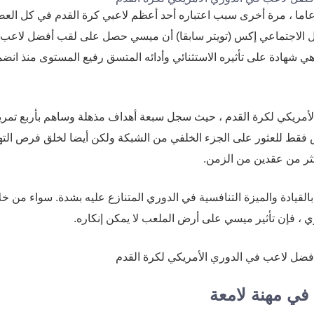
هر ليونيل ميسي ، مهاجم إنتر ميامي البالغ من العمر 37 عاما ، مرة أخرى سبب اعتباره أحد أعظم لاعبي كرة القدم في كل ا
اصل الاجتماعي إكس (تويتر سابقا) أن ميسي حصل على لقب أفضل لاعب
ة القدم لشهر مايو 2025. هذه الجائزة هي شهادة على تأثيره الاستثنائي وأدائه المتسق رفيع المستوى منذ ا
أمريكي لكرة القدم ، حيث سجل سبعة أهداف مذهلة وساهم بأربع تمر
 فقط للعثور على الجزء الخلفي من الشبكة ولكن أيضا لخلق فرص الت
كثر من عقدين من الزمن.
 بالقيادة والميزة التنافسية في الدوري المتنازع عليه بشدة. سواء من خل
ري ، فإن تأثير ميسي على أرض الملعب لا يمكن إنكاره.
في مهنة لامعة