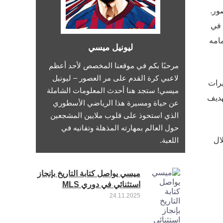
لعصور.
 في
نضمامه
ليونيل ميسي
مرحبًا بكم في موقعنا المخصص لأحد أعظم
لاعبي كرة القدم على مر العصور – ليونيل
يرات
ميسي! ستجد هنا أحدث المعلومات الشاملة
هديف
عن حياة ومسيرة هذا الرياضي الأسطوري
الذي استحوذ على قلوب ملايين المشجعين
حول العالم بمهارته المذهلة وتفانيه في
ال
اللعبة.
ميسي يواصل كتابة التاريخ بإنجاز
استثنائي في دوري MLS
24.11.2025