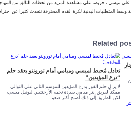
يكي 2025 ، ستبقى كل الأنظار على ميسي ، حريصا على مشاهدة المزيد من لحظات التألق من المها
ية وسط المتطلبات البدنية لكرة القدم المحترفة تتحدث كثيرا عن احتراف
Related po
ار
تعادل مُحبط لميسي وميامي أمام تورونتو يعقد حلم
“درع المؤيدين”
ن
 عام 2021 ،
لا يزال حلم الفوز بدرع المؤيدين للموسم الثاني على التوالي
ممكناً لفريق إنتر ميامي بقيادة نجمه الأرجنتيني ليونيل ميسي،
لكن الطريق إلى ذلك أصبح أكثر صعو