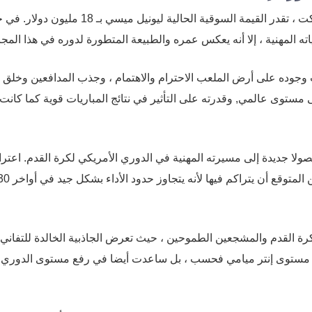
وفقا لموقع تقييم كرة القدم ذو السمعة الطيبة ترانسفرماركت ، تقدر القيمة السوقية الحالية ليونيل ميسي بـ 18
ته المهنية ، إلا أنه يعكس عمره والطبيعة المتطورة لدوره في هذا المجا
 وجوده على أرض الملعب الاحترام والاهتمام ، وجذب المدافعين وخلق
لى مستوى عالمي, وقدرته على التأثير في نتائج المباريات قوية كما كانت
ا جديدة إلى مسيرته المهنية في الدوري الأمريكي لكرة القدم. اعترا
كلاعب الشهر هو مجرد واحد من العديد من الأوسمة التي من المتوقع أن يتراكم فيها لأنه يتجاوز حدود ا
كرة القدم والمشجعين الطموحين ، حيث تعرض الجاذبية الخالدة للتفاني
ع مستوى إنتر ميامي فحسب ، بل ساعدت أيضا في رفع مستوى الدوري