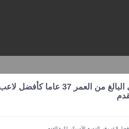
تم التعرف على ليونيل ميسي البالغ من العمر 37 عاما كأفضل لاع
قدم