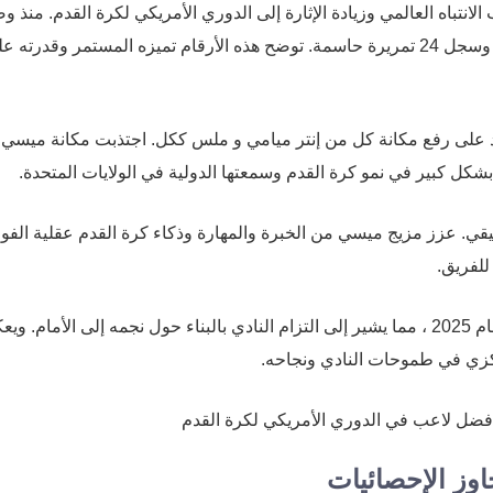
تر ميامي في صيف عام 2023 ، مما جذب الانتباه العالمي وزيادة الإثارة إلى الدوري الأمريكي لكرة القدم. منذ
، ظهر في 59 مباراة في جميع المسابقات ، وسجل 49 هدفا وسجل 24 تمريرة حاسمة. توضح هذه الأرقام تميزه المستمر وقدرته
د على رفع مكانة كل من إنتر ميامي و ملس ككل. اجتذبت مكانة ميسي
بشكل كبير في نمو كرة القدم وسمعتها الدولية في الولايات المتحدة.
قي. عزز مزيج ميسي من الخبرة والمهارة وذكاء كرة القدم عقلية الفوز
للفريق.
يمتد العقد الحالي الملزم لميسي مع إنتر ميامي حتى نهاية عام 2025 ، مما يشير إلى التزام النادي بالبناء حول نجمه إلى الأمام
ركزي في طموحات النادي ونجاحه.
اوز الإحصائيات