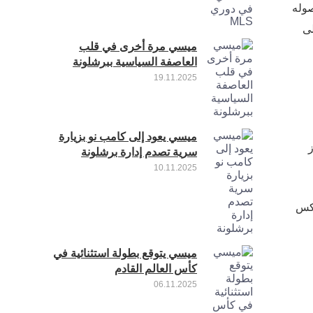
 وصوله
 على
ميسي مرة أخرى في قلب
العاصفة السياسية ببرشلونة
19.11.2025
ميسي يعود إلى كامب نو بزيارة
سرية تصدم إدارة برشلونة
10.11.2025
. ويعكس
ميسي يتوقع بطولة استثنائية في
كأس العالم القادم
06.11.2025